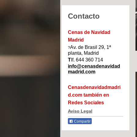
Contacto
Cenas de Navidad
Madrid
Av. de Brasil 29, 1ª
?
planta, Madrid
T
lf. 644 360 714
info@cenasdenavidad
madrid.com
Cenasdenavidadmadri
d.com también en
Redes Sociales
Aviso Legal
Compartir