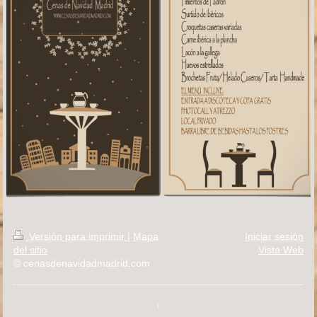
Versión para imprimir
|
Mapa
Iniciar sesión
del sitio
Vista Web
© cenasdenavidadmadrid.com
↑